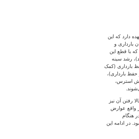
ه دارد که این
 بارداری و
که با قطع این
در 1 الی 2 هفته به مقدار متوسط خود برمی‎گردد)، رشد سینه
ظ بارداری (کمک
حفظ بارداری)،
هش استرس،
شوند.
ا رفتن آن نیز
ر واقع عوارض
ر هنگام
د. در ادامه این