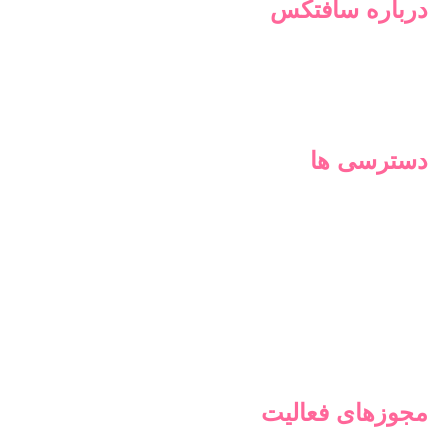
درباره سافتکس
سافتکس، برند تخصصی محصولات هایژنیک زنان، بر اساس
نیازسنجی‌ها و خلاءهای موجود در بازار طراحی شده‌است تا
پاسخگوی نیازهای متفاوت افراد مختلف باشد
دسترسی ها
محصولات
روزشمار پریود
وبلاگ
درباره ما
تماس با ما
مجوزهای فعالیت