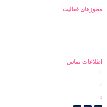
مجوزهای فعالیت
اطلاعات تماس
گاندی جنوبی، خیابان هفدهم، صنایع سلولزی ماریناسان
تماس : 42354310-021
ایمیل : info@softexiran.com