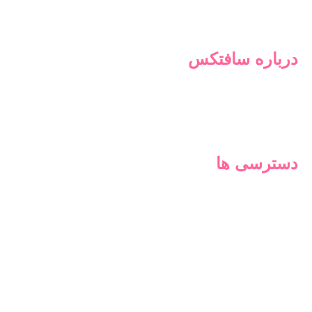
درباره سافتکس
سافتکس، برند تخصصی محصولات هایژنیک زنان، بر اساس
نیازسنجی‌ها و خلاءهای موجود در بازار طراحی شده‌است تا
پاسخگوی نیازهای متفاوت افراد مختلف باشد
دسترسی ها
محصولات
روزشمار پریود
وبلاگ
درباره ما
تماس با ما