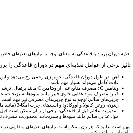
تغذیه دوران پریود یا قاعدگی به معنای توجه به نیازهای تغذیه‌ای خ
تأثیر برخی از عوامل تغذیه‌ای مهم در دوران قاعدگی را بر
آهن:
در طول دوران قاعدگی، خونریزی رحمی رخ می‌دهد و این می
غلات کامل می‌تواند بسیار مهم باشد.
ویتامین C : مصرف منابع غنی از ویتامین C مانند پرتقال، ترشی، گوجه‌فرنگی و بروکلی در کنار مواد غذایی حاوی آهن، به جذب بهتر آهن از منابع گیاهی کمک می‌کند.
فیبر: مصرف مواد غذایی حاوی فیبر مانند میوه‌ها، سبزیجات، غل
چربی‌های سالم: توجه به نوع چربی‌های مصرفی نیز مهم است. ترج
زیتون، روغن کانولا و آووکادو) و اسیدهای چرب امگا-3 (مانند ماهی، بادام، بذر کتان و …) استفاده کنید.
مدیریت علائم قبل از قاعدگی: برخی از زنان ممکن است قبل از
مواد غذایی سالم مانند میوه‌ها و سبزیجات، محدودیت مصرف نم
مهم است بدانید که هر زن ممکن است نیازهای تغذیه‌ای متفاوتی در ط
راهنمایی دریافت کنید.